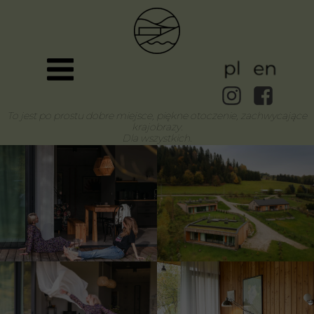
To jest po prostu dobre miejsce, piękne otoczenie, zachwycające
krajobrazy.
Dla wszystkich.